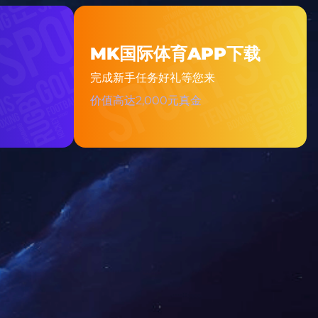
英超积分榜 TOP 5
完整榜单
#
球队
胜
分
1
利物浦
24
59
2
阿森纳
23
56
3
曼城
22
53