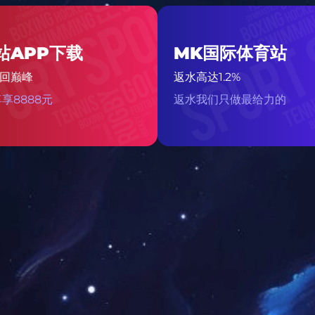
阿森纳
英超
VS
黑
多特蒙德
德甲
VS
耳曼
马赛
法甲
VS
 2:1 拉齐奥
意甲
 3:0 流浪者
苏超