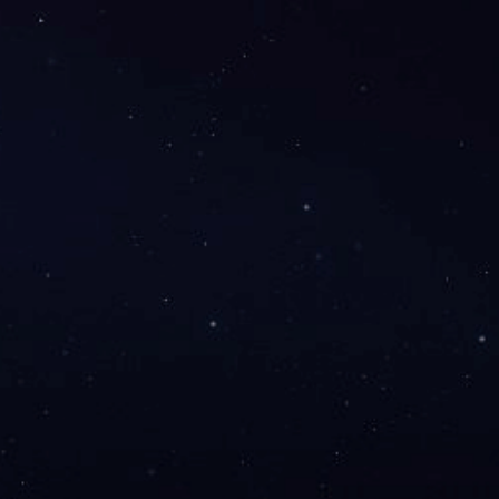
国际·友谊赛
多端适配
专为移动端优化的数据展示界面，随时随地掌握精彩赛况。