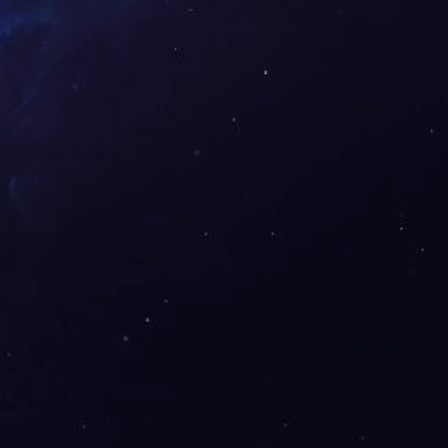
4
阿斯顿维拉
20
49
5
热刺
18
46
赛事分类
⚽ 足球
🏀 篮球
🎾 网球
🏒 冰球