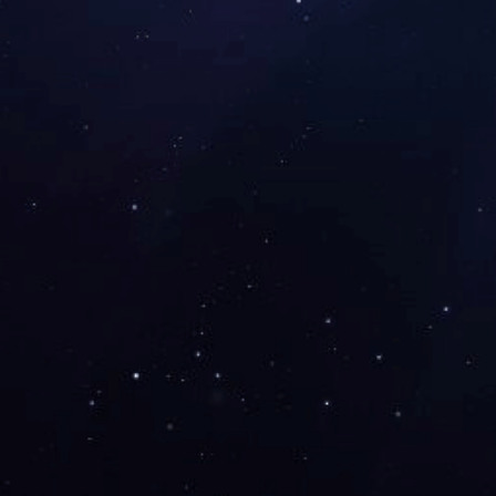
英格兰·英超
美国·N
实时数据更新
毫秒级同步全球赛事数据，确保您第一时间获取比分变化
关键事件。