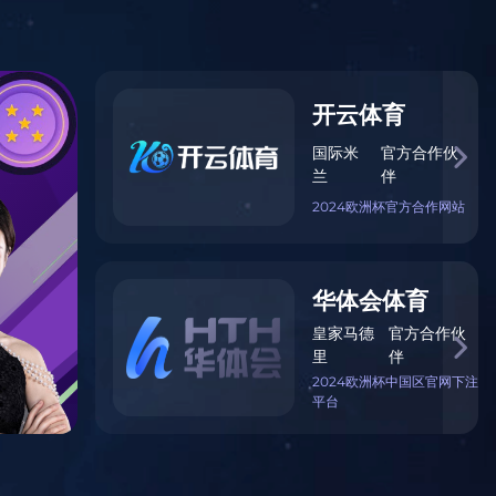
实时比分
赛程
赛果
积分榜
数据中心
查看全部赛事 >
●
NBA常规赛
Q3 04:20
洛杉矶湖人
88
金州勇士
82