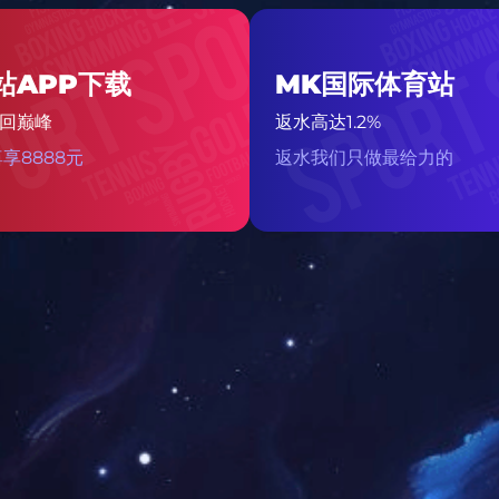
阿森纳
英超
VS
黑
多特蒙德
德甲
VS
耳曼
马赛
法甲
VS
 2:1 拉齐奥
意甲
 3:0 流浪者
苏超