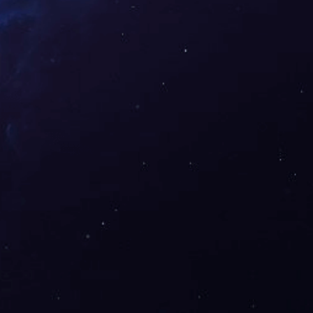
4
阿斯顿维拉
20
49
5
热刺
18
46
赛事分类
⚽ 足球
🏀 篮球
🎾 网球
🏒 冰球