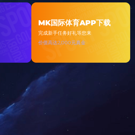
英超积分榜 TOP 5
完整榜单
#
球队
胜
分
1
利物浦
24
59
2
阿森纳
23
56
3
曼城
22
53