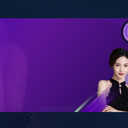
●
西甲联赛
LIVE 32'
皇家马德里
2
1
巴塞罗那
1
1
3
0