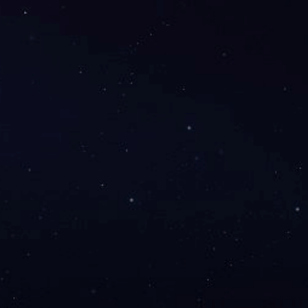
国际·友谊赛
多端适配
专为移动端优化的数据展示界面，随时随地掌握精彩赛况。