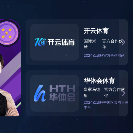
实时比分
赛程
赛果
积分榜
数据中心
查看全部赛事 >
●
NBA常规赛
Q3 04:20
洛杉矶湖人
88
金州勇士
82